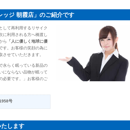
レッジ 朝霞店」のご紹介です
として再利用するリサイク
次に利用される方へ橋渡し
から
「人に優しく地球に優
です。お客様の笑顔の為に
取させていただきます。
で永らく眠っている新品の
いにならない品物が眠って
の必要です。」お客様のご
958号
いたします