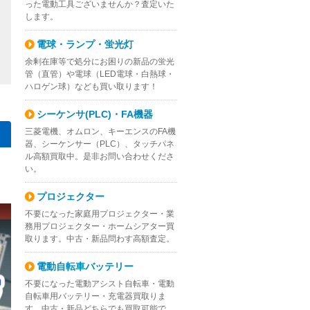
った電動工具ございませんか？査定いた
します。
電球・ランプ・蛍光灯
余剰在庫等で処分にお困りの新品の蛍光
管（直管）や電球（LED電球・白熱球・
ハロゲン球）なども買い取ります！
シーケンサ(PLC)・FA機器
三菱電機、オムロン、キーエンスのFA機
器、シーケンサー（PLC）、タッチパネ
ル高額買取中。是非お問い合わせくださ
い。
プロジェクター
不要になった家庭用プロジェクター・業
務用プロジェクター・ホームシアター買
取ります。中古・新品問わす高額査定。
電動自転車バッテリー
不要になった電動アシスト自転車・電動
自転車用バッテリー・充電器買取りま
す。中古・新品どちらでも買取可能で