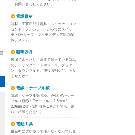
非お問い合わせください。
電設資材
電材・工事用配線器具・スイッチ・コン
セント・フルカラー・かってにスイッ
チ・OAタップ・マルチメディア対応配
線システム
照明器具
最
現場で余ったり、倉庫で眠っている新品
のシーリングライトやシーリングファ
ン、ダウンライト、施設照明など、あり
ませんか？
電線・ケーブル類
電線・ケーブル類各種、VA線 VVFケー
ブル（通称：Fケーブル） 1.6mm /
2.0mm 2芯・3芯 各色 1巻ごとでも、是
非ご相談ください。
電動工具
最新型に買い換えて使わなくなってしま