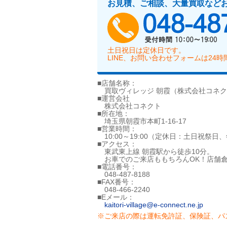
お見積、ご相談、大量買取など
土日祝日は定休日です。
LINE、お問い合わせフォームは24
■店舗名称：
買取ヴィレッジ 朝霞（株式会社コネク
■運営会社
株式会社コネクト
■所在地：
埼玉県朝霞市本町1-16-17
■営業時間：
10:00～19:00（定休日：土日祝祭日
■アクセス：
東武東上線 朝霞駅から徒歩10分。
お車でのご来店ももちろんOK！店舗倉
■電話番号：
048-487-8188
■FAX番号：
048-466-2240
■Eメール：
kaitori-village@e-connect.ne.jp
※ご来店の際は運転免許証、保険証、パ