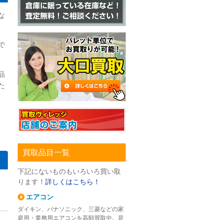
な
で
品
た
買取品目一覧
下記にないものもいろいろ買い取
ります！
詳しくはこちら！
エアコン
ダイキン、パナソニック、三菱などの家
庭用・業務用エアコンを高額買取中。是