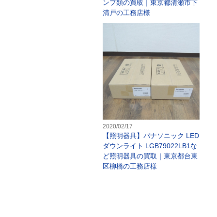
ンプ類の買取｜東京都清瀬市下
清戸の工務店様
【
2020/02/17
【照明器具】パナソニック LED
ダウンライト LGB79022LB1な
ど照明器具の買取｜東京都台東
区柳橋の工務店様