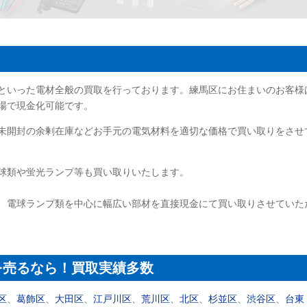
といった電材全般の買取を行っております。練馬区にお住まいのお客様
場で現金化可能です。
未開封の余剰在庫などお手元の電気材料を適切な価格で買い取りをさせ
球類や蛍光ランプ等も買い取りいたします。
、電球ランプ類を中心に幅広い部材を直接現金にて買い取りさせていた
を売るなら！買取実績多数
区
、
葛飾区
、
大田区
、
江戸川区
、
荒川区
、
北区
、
杉並区
、
渋谷区
、
台東