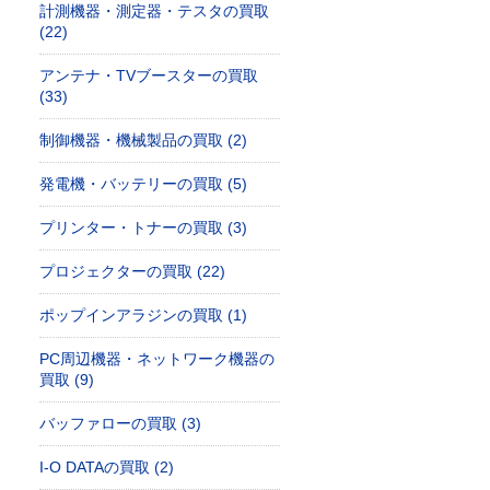
計測機器・測定器・テスタの買取
(22)
アンテナ・TVブースターの買取
(33)
制御機器・機械製品の買取 (2)
0W/830 などHIDランプ類の買取｜東京都清瀬市下清戸の工務店様
1コ用 光アドレス設定式 WRT5551K などリモコンスイッチの買取
【照明器具】パナソニック LEDスポットライト LGW40090LE1
発電機・バッテリーの買取 (5)
プリンター・トナーの買取 (3)
プロジェクターの買取 (22)
ポップインアラジンの買取 (1)
PC周辺機器・ネットワーク機器の
買取 (9)
バッファローの買取 (3)
I-O DATAの買取 (2)