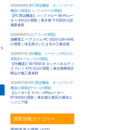
2026/08/05 [
PC周辺機器・ネットワーク
機器の買取
][
バッファローの買取
]
【PC周辺機器】バッファロー Wi-Fiルー
ター AX12の買取｜東京都 千代田区の設
備業者様
2026/08/03 [
エアコンの買取
]
因幡電工 ペアコイル PC-3520-10H-KHE
の買取｜埼玉県さいたま市の工務店様
2026/07/31 [
FA機器・シーケンサPLCの
買取
][
キーエンスの買取
]
【FA機器】KEYENCE タッチパネルディ
スプレイ VT5-X12の買取｜東京都豊島区
駒込の施工業者様
2026/07/29 [
PC周辺機器・ネットワーク
機器の買取
][
ヤマハの買取
]
【ルーター】ヤマハ VPNルーター
RTX830の買取｜東京都江東区の通信エ
ンジニア様
買取情報カテゴリー
照明器具の買取 (427)