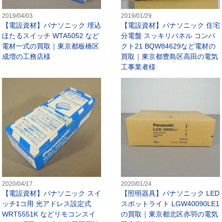
2019/04/03
2019/01/29
【電設資材】パナソニック 埋込
【電設資材】パナソニック 住宅
ほたるスイッチ WTA5052 など
分電盤 スッキリパネル コンパ
電材一式の買取｜東京都板橋区
クト21 BQW84629など電材の
成増の工務店様
買取｜東京都豊島区高田の電気
工事業者様
電球・ランプ】フィリップス コンパクトメタルハライド CDM-TP/F 7
【電設資材】パナソニック スイッチ
2020/04/17
2020/01/24
【電設資材】パナソニック スイ
【照明器具】パナソニック LED
ッチ1コ用 光アドレス設定式
スポットライト LGW40090LE1
WRT5551K などリモコンスイ
の買取｜東京都北区赤羽の電気