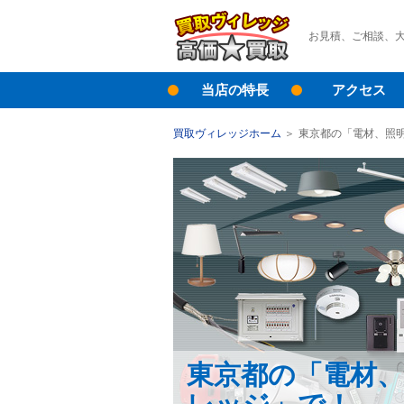
お見積、ご相談、
当店の特長
アクセス
買取ヴィレッジホーム
東京都の「電材、照
東京都の「電材