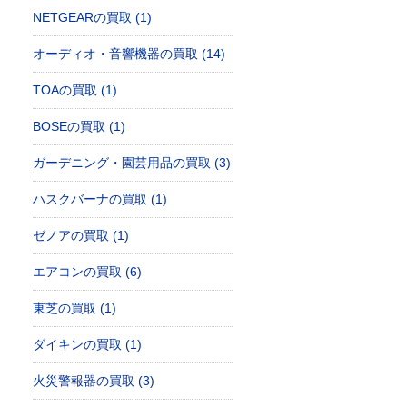
NETGEARの買取 (1)
明器具の買取｜東京都台東区柳橋の工務店様
形蛍光灯ルピカボール EFD15EL/12 の買取｜東京都千代田区二番町
【換気扇・空調】 三菱ダクト用換気扇 VD-18Z9 など住宅設備品
オーディオ・音響機器の買取 (14)
TOAの買取 (1)
BOSEの買取 (1)
ガーデニング・園芸用品の買取 (3)
ハスクバーナの買取 (1)
ゼノアの買取 (1)
エアコンの買取 (6)
東芝の買取 (1)
ダイキンの買取 (1)
火災警報器の買取 (3)