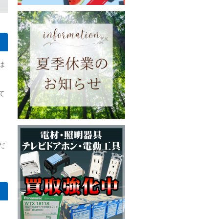
は
て
だ