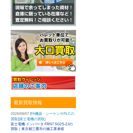
最新買取情報
2026/08/07 [
FA機器・シーケンサPLCの
買取
][
富士電機の買取
]
富士電機 インバータ FRN7.5G2S-2Jの
買取｜東京都三鷹市の施工業者様