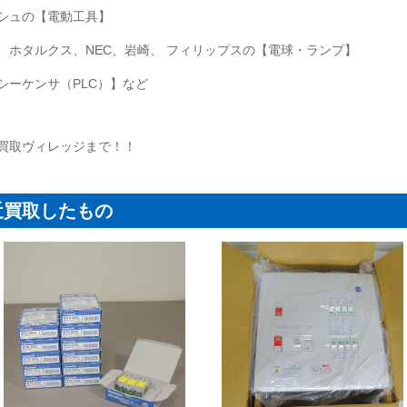
シュの【電動工具】
、ホタルクス、NEC、岩崎、 フィリップスの【電球・ランプ】
シーケンサ（PLC）】など
買取ヴィレッジまで！！
近買取したもの
照明器具】パナソニック シーリングライト NNN54520Wの買取｜東
【電設資材】パナソニック 埋込ほた