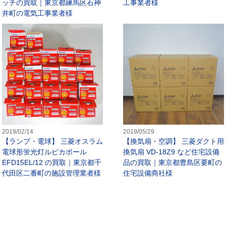
ッチの買取｜東京都練馬区石神
工事業者様
井町の電気工事業者様
照明器具】パナソニック LEDダウンライト LGB79022LB1など照
【ランプ・電球】 三菱オスラム 電球
2019/02/14
2019/05/29
【ランプ・電球】 三菱オスラム
【換気扇・空調】 三菱ダクト用
電球形蛍光灯ルピカボール
換気扇 VD-18Z9 など住宅設備
EFD15EL/12 の買取｜東京都千
品の買取｜東京都豊島区要町の
代田区二番町の施設管理業者様
住宅設備商社様