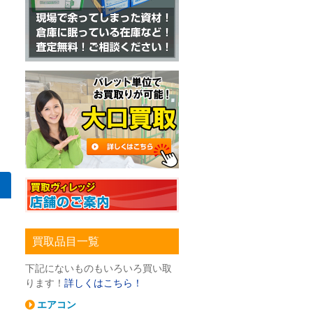
/12の買取｜東京都板橋区桜川の施工業者様
プ LDR11L-H/W827の買取｜東京都中央区日本橋本町の電気工事店様
【ランプ・電球】東芝 LED電球 LDR7L-W/100Wの買取｜東京都
買取品目一覧
下記にないものもいろいろ買い取
ります！
詳しくはこちら！
エアコン