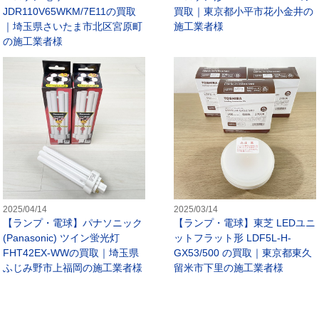
JDR110V65WKM/7E11の買取
買取｜東京都小平市花小金井の
｜埼玉県さいたま市北区宮原町
施工業者様
の施工業者様
ランプ・電球】PHILIPS メタルハライドランプ 830CDM-TP/F 15
【ランプ・電球】パナソニック(Pana
2025/04/14
2025/03/14
【ランプ・電球】パナソニック
【ランプ・電球】東芝 LEDユニ
(Panasonic) ツイン蛍光灯
ットフラット形 LDF5L-H-
FHT42EX-WWの買取｜埼玉県
GX53/500 の買取｜東京都東久
ふじみ野市上福岡の施工業者様
留米市下里の施工業者様