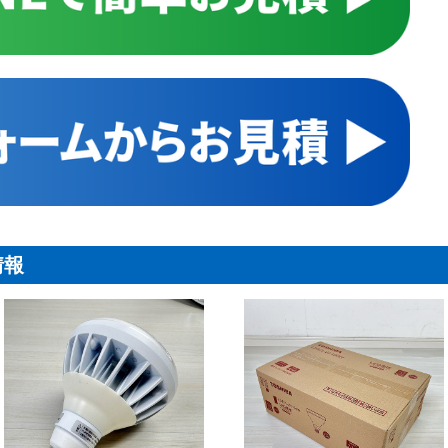
情報
ランプ・電球】パナソニック(Panasonic) 電球形蛍光灯 EFG15EL
【LED電球】岩崎電気 LEDアイラン