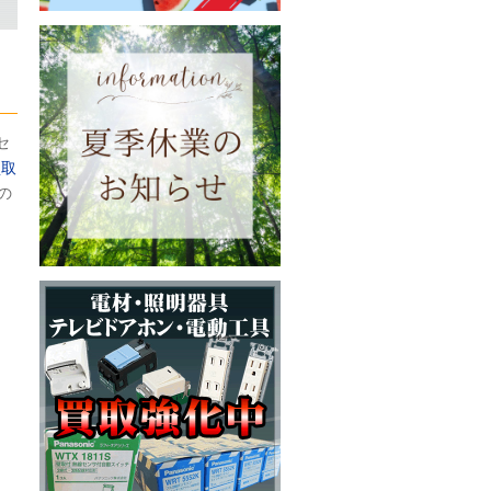
セ
買取
の