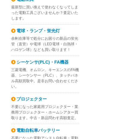
最新型に買い換えて使わなくなってしま
った電動工具ございませんか？査定いた
します。
0W/830の買取｜埼玉県富士見市鶴馬の施工業者様
sonic) ツイン蛍光灯 FHT42EX-WWの買取｜埼玉県ふじみ野市上福
【ランプ・電球】東芝 LEDユニットフラット形 LDF5L-H-GX53/
電球・ランプ・蛍光灯
余剰在庫等で処分にお困りの新品の蛍光
管（直管）や電球（LED電球・白熱球・
ハロゲン球）なども買い取ります！
シーケンサ(PLC)・FA機器
三菱電機、オムロン、キーエンスのFA機
器、シーケンサー（PLC）、タッチパネ
ル高額買取中。是非お問い合わせくださ
い。
プロジェクター
不要になった家庭用プロジェクター・業
務用プロジェクター・ホームシアター買
取ります。中古・新品問わす高額査定。
電動自転車バッテリー
不要になった電動アシスト自転車・電動