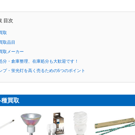
 目次
買取
買取品目
買取メーカー
処分・倉庫整理、在庫処分も大歓迎です！
ランプ・蛍光灯を高く売るための5つのポイント
各種買取