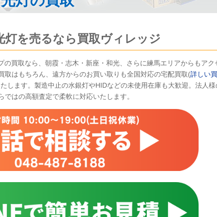
蛍光灯の買取
光灯を売るなら買取ヴィレッジ
ンプの買取なら、朝霞・志木・新座・和光、さらに練馬エリアからもアク
買取はもちろん、遠方からのお買い取りも全国対応の宅配買取(
詳しい
いたします。製造中止の水銀灯やHIDなどの未使用在庫も大歓迎。法人様
らではの高額査定で柔軟に対応いたします。