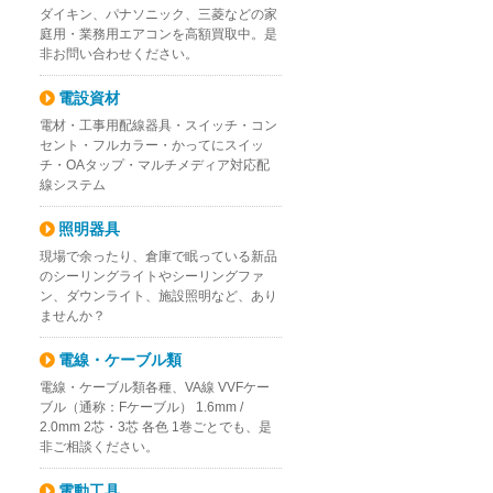
ダイキン、パナソニック、三菱などの家
庭用・業務用エアコンを高額買取中。是
非お問い合わせください。
電設資材
電材・工事用配線器具・スイッチ・コン
セント・フルカラー・かってにスイッ
チ・OAタップ・マルチメディア対応配
線システム
都豊島区要町の施工業者様
ン電球 JDR110V65WKM/7E11の買取｜埼玉県さいたま市北区宮原
【ランプ・電球】東芝 LED電球 ハロゲン形 LDR3L-W-E11/3
照明器具
現場で余ったり、倉庫で眠っている新品
のシーリングライトやシーリングファ
ン、ダウンライト、施設照明など、あり
ませんか？
電線・ケーブル類
電線・ケーブル類各種、VA線 VVFケー
ブル（通称：Fケーブル） 1.6mm /
2.0mm 2芯・3芯 各色 1巻ごとでも、是
非ご相談ください。
電動工具