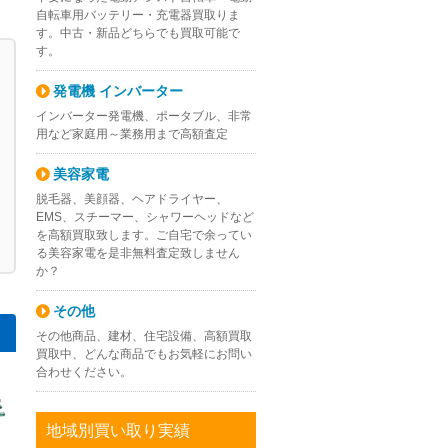
自転車用バッテリー・充電器買取りま
す。中古・新品どちらでも買取可能で
す。
発電機 インバーター
インバーター発電機、ポータブル、非常
用など家庭用～業務用まで高額査定
美容家電
脱毛器、美顔器、ヘアドライヤー、
EMS、スチーマー、シャワーヘッドなど
を高額買取致します。ご自宅で余ってい
る美容家電を是非無料査定致しません
か？
その他
その他商品、建材、住宅設備、高額買取
買取中、どんな商品でもお気軽にお問い
合わせください。
地域別買い取り実績