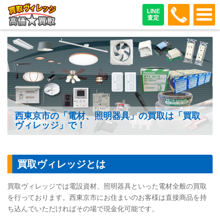
048-487
LINE
査定
西東京市の「電材、照明器具」の買取は「買取
ヴィレッジ」で！
買取ヴィレッジとは
買取ヴィレッジでは電設資材、照明器具といった電材全般の買取
を行っております。西東京市にお住まいのお客様は直接商品を持
ち込んでいただければその場で現金化可能です。