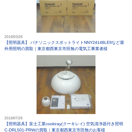
2019/03/26
【照明器具】 パナソニックスポットライトNNY24148LE9など屋
外用照明の買取｜東京都西東京市田無の電気工事業者様
【照明器具】富士工
2019/07/26
【照明器具】富士工業cookiray(クーキレイ) 空気清浄器付き照明
C-DRL501-PRWの買取｜東京都西東京市田無のお客様