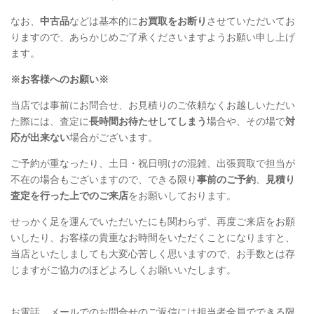
なお、
中古品
などは基本的に
お買取をお断り
させていただいてお
りますので、あらかじめご了承くださいますようお願い申し上げ
ます。
※お客様へのお願い※
当店では事前にお問合せ、
お見積りのご依頼なくお越しいただい
た際
には、査定に
長時間お待たせしてしまう
場合や、その場で
対
応が出来ない
場合がございます。
ご予約が重なったり、土日・祝日明けの混雑、出張買取で担当が
不在の場合もございますので、できる限り
事前のご予約
、
見積り
査定を行った上でのご来店
をお願いしております。
せっかく足を運んでいただいたにも関わらず、再度ご来店をお願
いしたり、お客様の貴重なお時間をいただくことになりますと、
当店といたしましても大変心苦しく思いますので、お手数とは存
じますがご協力のほどよろしくお願いいたします。
お電話、メールでのお問合せのご返信には担当者全員でできる限