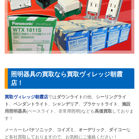
照明器具の買取なら買取ヴィレッジ朝霞
店！
買取ヴィレッジ朝霞店
では
ダウンライト
の他、
シーリングライ
ト
、
ペンダントライト
、
シャンデリア
、
ブラケットライト
、
施設
用照明器具
(ベースライト、非常用照明)なども
高価買取
しておりま
す！
メーカーも
パナソニック
、
コイズミ
、
オーデリック
、
ダイコー
な
ど各社買取しておりますので、お気軽にご連絡ください！