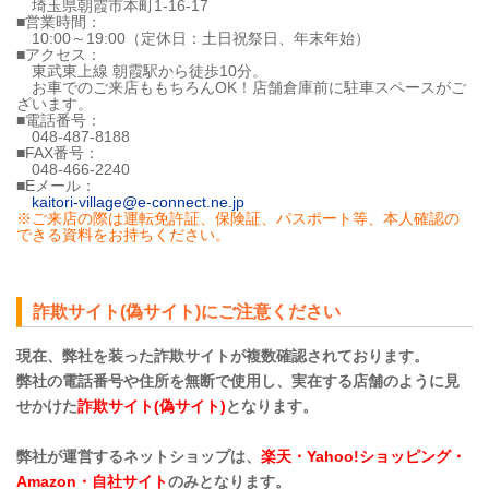
埼玉県朝霞市本町1-16-17
■営業時間：
10:00～19:00（定休日：土日祝祭日、年末年始）
■アクセス：
東武東上線 朝霞駅から徒歩10分。
お車でのご来店ももちろんOK！店舗倉庫前に駐車スペースがご
ざいます。
■電話番号：
048-487-8188
■FAX番号：
048-466-2240
■Eメール：
kaitori-village@e-connect.ne.jp
※ご来店の際は運転免許証、保険証、パスポート等、本人確認の
できる資料をお持ちください。
詐欺サイト(偽サイト)にご注意ください
現在、弊社を装った詐欺サイトが複数確認されております。
弊社の電話番号や住所を無断で使用し、実在する店舗のように見
せかけた
詐欺サイト(偽サイト)
となります。
弊社が運営するネットショップは、
楽天・Yahoo!ショッピング・
Amazon・自社サイト
のみとなります。