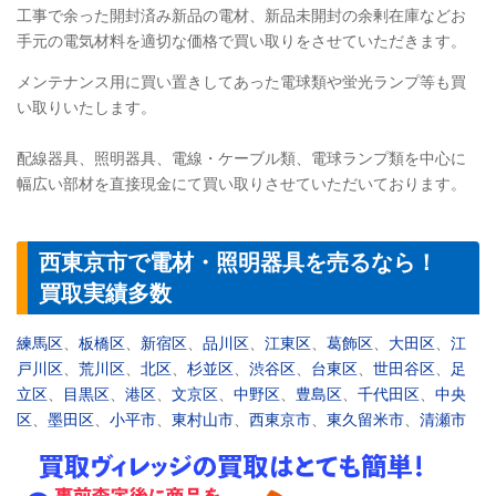
工事で余った開封済み新品の電材、新品未開封の余剰在庫などお
手元の電気材料を適切な価格で買い取りをさせていただきます。
メンテナンス用に買い置きしてあった電球類や蛍光ランプ等も買
い取りいたします。
配線器具、照明器具、電線・ケーブル類、電球ランプ類を中心に
幅広い部材を直接現金にて買い取りさせていただいております。
西東京市で電材・照明器具を売るなら！
買取実績多数
練馬区
、
板橋区
、
新宿区
、
品川区
、
江東区
、
葛飾区
、
大田区
、
江
戸川区
、
荒川区
、
北区
、
杉並区
、
渋谷区
、
台東区
、
世田谷区
、
足
立区
、
目黒区
、
港区
、
文京区
、
中野区
、
豊島区
、
千代田区
、
中央
区
、
墨田区
、
小平市
、
東村山市
、
西東京市
、
東久留米市
、
清瀬市