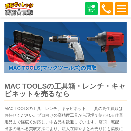
048-487
LINE
査定
MAC TOOLS(マックツールズ)の買取
MAC TOOLS
の工具箱・レンチ・キャ
ビネットを売るなら
MAC TOOLS
の工具、レンチ、キャビネット、工具の高価買取は
お任せください。プロ向けの高精度工具から現場で使われる作業
用品まで幅広く対応し、中古品も歓迎しています。店頭・宅配・
出張の選べる買取方法により、法人在庫やまとめ売りにも柔軟に