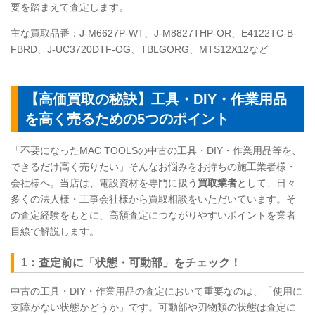
要を踏まえて査定します。
主な買取品番：J-M6627P-WT、J-M8827THP-OR、E4122TC-B-
FBRD、J-UC3720DTF-OG、TBLGORG、MTS12X12など
【高価買取の秘訣】工具・DIY・作業用品
を高く売るための5つのポイント
「不要になったMAC
TOOLS
の中古の工具・DIY・作業用品等を、
できるだけ高く売りたい」そんなお悩みをお持ちの施工業者様・
会社様へ。当店は、電設資材を専門に扱う
買取業者
として、日々
多くの法人様・工事会社様から買取相談をいただいています。そ
の査定経験をもとに、高額査定につながりやすいポイントを業者
目線で解説します。
1：査定前に「状態・可動部」をチェック！
中古の工具・DIY・作業用品の査定において重要なのは、「使用に
支障がない状態かどうか」です。可動部や刃物類の状態は査定に