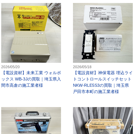
FA機器】キーエンス アンプ内蔵モデル画像センサ IV4-600CAの買
【電設資材】未来工業 ウォルボック
2026/05/20
2026/05/18
【電設資材】未来工業 ウォルボ
【電設資材】神保電器 埋込ライ
ックス WB-3Jの買取｜埼玉県入
トコントロールスイッチセット
間市高倉の施工業者様
NKW-RLE5S3の買取｜埼玉県
戸田市本町の施工業者様
測定器】共立電気計器 AC/DCクランプ付きデジタルマルチメータ KEW 
【電動工具】マキタ 充電式ペンイン