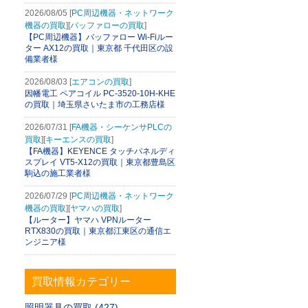
2026/08/05 [
PC周辺機器・ネットワーク
機器の買取
][
バッファローの買取
]
【PC周辺機器】バッファロー Wi-Fiルー
ター AX12の買取｜東京都 千代田区の設
備業者様
2026/08/03 [
エアコンの買取
]
因幡電工 ペアコイル PC-3520-10H-KHE
の買取｜埼玉県さいたま市の工務店様
2026/07/31 [
FA機器・シーケンサPLCの
買取
][
キーエンスの買取
]
【FA機器】KEYENCE タッチパネルディ
スプレイ VT5-X12の買取｜東京都豊島区
駒込の施工業者様
44の買取｜埼玉県狭山市中央の施工業者様
はん君 KK-6Nの買取｜東京都練馬区大泉学園町のリフォーム業者様
2026/07/29 [
PC周辺機器・ネットワーク
機器の買取
][
ヤマハの買取
]
【ルーター】ヤマハ VPNルーター
RTX830の買取｜東京都江東区の通信エ
ンジニア様
買取情報カテゴリー
照明器具の買取 (427)