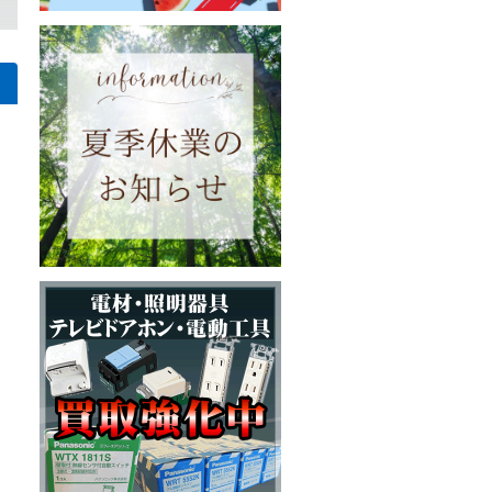
京都板橋区熊野町のITサービス業者様
ライト オーデリック OL251568Rの買取｜東京都千代田区東神田の一
【工具・ハンドツール】SK11 ソケットレンチセット TS-2352