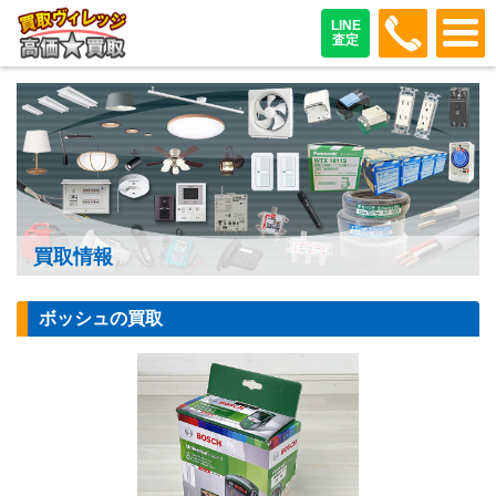
048-487
LINE
査定
買取情報
ボッシュの買取
【電動工具】ボッ