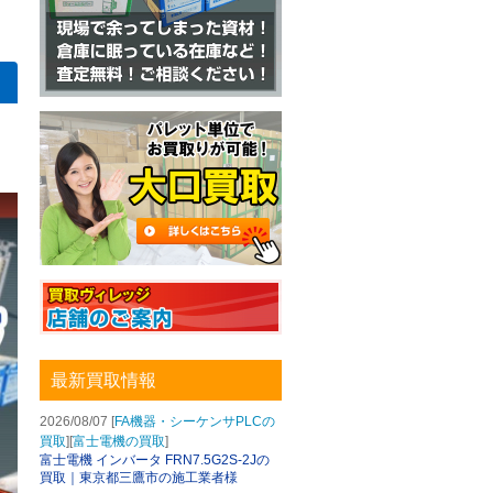
最新買取情報
2026/08/07 [
FA機器・シーケンサPLCの
買取
][
富士電機の買取
]
富士電機 インバータ FRN7.5G2S-2Jの
買取｜東京都三鷹市の施工業者様