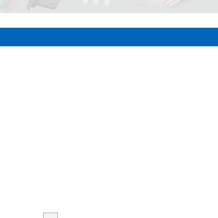
エアコン】東芝 R32スーパーパワーエコゴールド GUSA14014MU