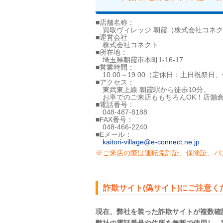
■店舗名称：
買取ヴィレッジ 朝霞（株式会社コネク
■運営会社
株式会社コネクト
■所在地：
埼玉県朝霞市本町1-16-17
■営業時間：
10:00～19:00（定休日：土日祝祭日
■アクセス：
東武東上線 朝霞駅から徒歩10分。
お車でのご来店ももちろんOK！店舗倉
■電話番号：
048-487-8188
■FAX番号：
048-466-2240
■Eメール：
kaitori-village@e-connect.ne.jp
※ご来店の際は運転免許証、保険証、パ
詐欺サイト(偽サイト)にご注意く
現在、弊社を装った詐欺サイトが複数確