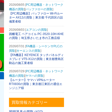
2026/08/05 [
PC周辺機器・ネットワーク
機器の買取
][
バッファローの買取
]
【PC周辺機器】バッファロー Wi-Fiルー
ター AX12の買取｜東京都 千代田区の設
備業者様
2026/08/03 [
エアコンの買取
]
因幡電工 ペアコイル PC-3520-10H-KHE
の買取｜埼玉県さいたま市の工務店様
2026/07/31 [
FA機器・シーケンサPLCの
買取
][
キーエンスの買取
]
【FA機器】KEYENCE タッチパネルディ
スプレイ VT5-X12の買取｜東京都豊島区
駒込の施工業者様
2026/07/29 [
PC周辺機器・ネットワーク
機器の買取
][
ヤマハの買取
]
【ルーター】ヤマハ VPNルーター
RTX830の買取｜東京都江東区の通信エ
ンジニア様
買取情報カテゴリー
照明器具の買取 (427)