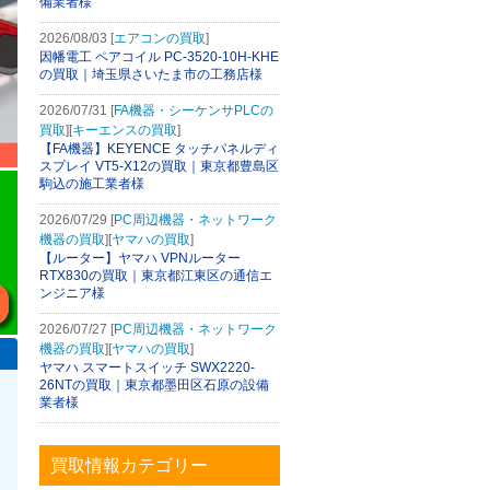
備業者様
2026/08/03 [
エアコンの買取
]
因幡電工 ペアコイル PC-3520-10H-KHE
の買取｜埼玉県さいたま市の工務店様
2026/07/31 [
FA機器・シーケンサPLCの
買取
][
キーエンスの買取
]
【FA機器】KEYENCE タッチパネルディ
スプレイ VT5-X12の買取｜東京都豊島区
駒込の施工業者様
2026/07/29 [
PC周辺機器・ネットワーク
機器の買取
][
ヤマハの買取
]
【ルーター】ヤマハ VPNルーター
RTX830の買取｜東京都江東区の通信エ
ンジニア様
2026/07/27 [
PC周辺機器・ネットワーク
機器の買取
][
ヤマハの買取
]
ヤマハ スマートスイッチ SWX2220-
26NTの買取｜東京都墨田区石原の設備
業者様
買取情報カテゴリー