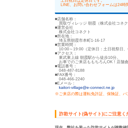
土日祝日は定休日です。
LINE、お問い合わせフォームは24
■店舗名称：
買取ヴィレッジ 朝霞（株式会社コネク
■運営会社
株式会社コネクト
■所在地：
埼玉県朝霞市本町1-16-17
■営業時間：
10:00～19:00（定休日：土日祝祭日
■アクセス：
東武東上線 朝霞駅から徒歩10分。
お車でのご来店ももちろんOK！店舗倉
■電話番号：
048-487-8188
■FAX番号：
048-466-2240
■Eメール：
kaitori-village@e-connect.ne.jp
※ご来店の際は運転免許証、保険証、パ
詐欺サイト(偽サイト)にご注意く
現在、弊社を装った詐欺サイトが複数確