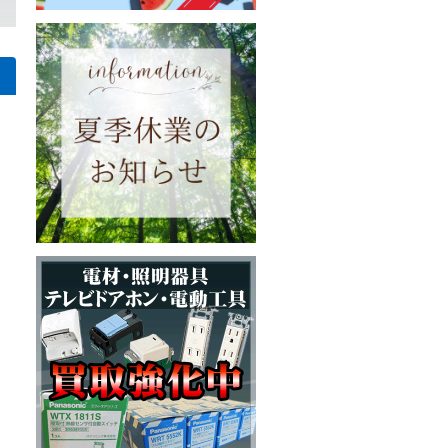
新宿区早稲田南町の一般のお客様様
乾湿両用掃除機 MPV-201の買取｜東京都町田市小山町の清掃業者様
【クリーナー】パナソニック 工事用充電クリーナー EZ 37A3PN