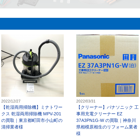
クリーナー】マキタ 充電式クリーナ CL107FDSHWの買取｜東京都
【乾湿両用掃除機】ミナトワークス 
2022/12/27
2022/03/31
【乾湿両用掃除機】ミナトワー
【クリーナー】パナソニック 工
クス 乾湿両用掃除機 MPV-201
事用充電クリーナー EZ
の買取｜東京都町田市小山町の
37A3PN1G-W の買取｜神奈川
清掃業者様
県相模原相生のリフォーム業者
様