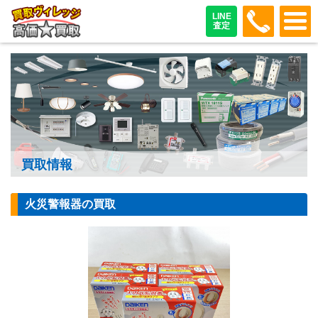
048-487
LINE
査定
買取情報
火災警報器の買取
【火災警報器】大