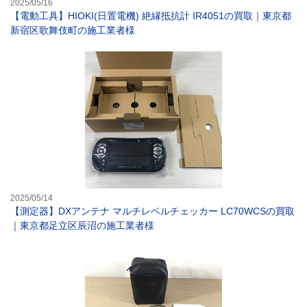
2025/05/16
【電動工具】HIOKI(日置電機) 絶縁抵抗計 IR4051の買取｜東京都
新宿区歌舞伎町の施工業者様
【測定器】DXア
2025/05/14
【測定器】DXアンテナ マルチレベルチェッカー LC70WCSの買取
｜東京都足立区辰沼の施工業者様
【計測機器】HI