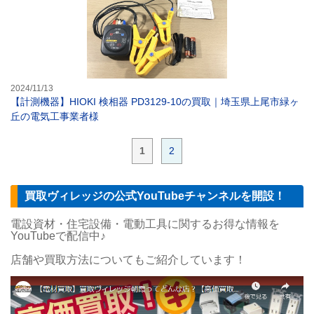
2024/11/13
【計測機器】HIOKI 検相器 PD3129-10の買取｜埼玉県上尾市緑ヶ
丘の電気工事業者様
1
2
買取ヴィレッジの公式YouTubeチャンネルを開設！
電設資材・住宅設備・電動工具に関するお得な情報を
YouTubeで配信中♪
店舗や買取方法についてもご紹介しています！