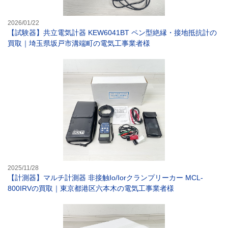
2026/01/22
【試験器】共立電気計器 KEW6041BT ペン型絶縁・接地抵抗計の
買取｜埼玉県坂戸市溝端町の電気工事業者様
【計測器】マルチ
2025/11/28
【計測器】マルチ計測器 非接触Io/Iorクランプリーカー MCL-
800IRVの買取｜東京都港区六本木の電気工事業者様
【FA機器・測定