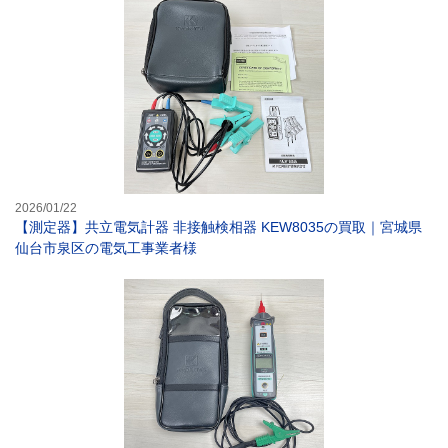
【測定器】共立電
2026/01/22
【測定器】共立電気計器 非接触検相器 KEW8035の買取｜宮城県
仙台市泉区の電気工事業者様
【試験器】共立電