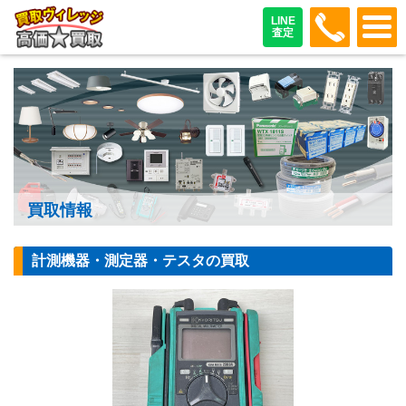
048-487
LINE
査定
買取情報
計測機器・測定器・テスタの買取
【測定器】共立電