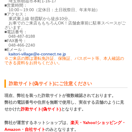
埼玉県朝霞市本町1-16-17
■営業時間：
10:00～19:00（定休日：土日祝祭日、年末年始）
■アクセス：
東武東上線 朝霞駅から徒歩10分。
お車でのご来店ももちろんOK！店舗倉庫前に駐車スペースがご
ざいます。
■電話番号：
048-487-8188
■FAX番号：
048-466-2240
■Eメール：
kaitori-village@e-connect.ne.jp
※ご来店の際は運転免許証、保険証、パスポート等、本人確認の
できる資料をお持ちください。
詐欺サイト(偽サイト)にご注意ください
現在、弊社を装った詐欺サイトが複数確認されております。
弊社の電話番号や住所を無断で使用し、実在する店舗のように見
せかけた
詐欺サイト(偽サイト)
となります。
弊社が運営するネットショップは、
楽天・Yahoo!ショッピング・
Amazon・自社サイト
のみとなります。