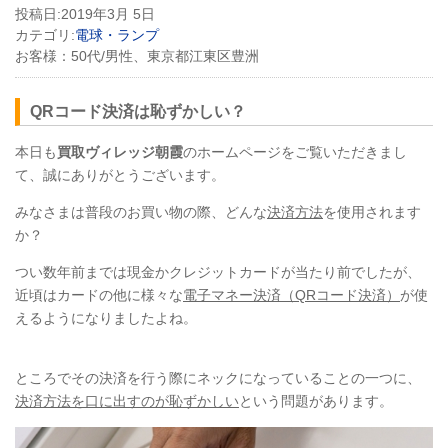
投稿日:
2019年3月 5日
カテゴリ:
電球・ランプ
お客様：
50代/男性、東京都江東区豊洲
QRコード決済は恥ずかしい？
本日も
買取ヴィレッジ朝霞
のホームページをご覧いただきまし
て、誠にありがとうございます。
みなさまは普段のお買い物の際、どんな
決済方法
を使用されます
か？
つい数年前までは現金かクレジットカードが当たり前でしたが、
近頃はカードの他に様々な
電子マネー決済（QRコード決済）
が使
えるようになりましたよね。
ところでその決済を行う際にネックになっていることの一つに、
決済方法を口に出すのが恥ずかしい
という問題があります。