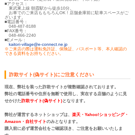
■アクセス：
東武東上線 朝霞駅から徒歩10分。
お車でのご来店ももちろんOK！店舗倉庫前に駐車スペースがご
ざいます。
■電話番号：
048-487-8188
■FAX番号：
048-466-2240
■Eメール：
kaitori-village@e-connect.ne.jp
※ご来店の際は運転免許証、保険証、パスポート等、本人確認の
できる資料をお持ちください。
詐欺サイト(偽サイト)にご注意ください
現在、弊社を装った詐欺サイトが複数確認されております。
弊社の電話番号や住所を無断で使用し、実在する店舗のように見
せかけた
詐欺サイト(偽サイト)
となります。
弊社が運営するネットショップは、
楽天・Yahoo!ショッピング・
Amazon・自社サイト
のみとなります。
購入前に必ず運営会社をご確認頂き、ご注意をお願いいたしま