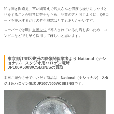
私は聞き間違え、言い間違えで店員さんと何度も繰り返しやりと
りをすることが非常に苦手なため、記事の方と同じように、
QRコ
ードを提示するだけの券売機式
はとてもありがたいです。
スーパーでは既に
自動レジ
で導入されているお店も多いため、コ
ンビニなどでも早く採用してほしいと思います。
東京都江東区豊洲の映像関係業者より National（ナシ
ョナル） スタジオ用ハロゲン電球
JP100V500WCSB3N/Sの買取
本日ご紹介させていただく商品は、
National（ナショナル） スタ
ジオ用ハロゲン電球 JP100V500WCSB3N/S
です。