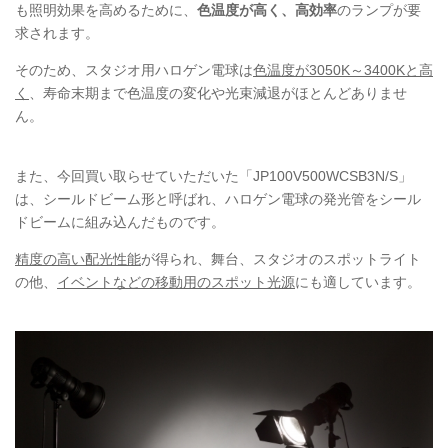
も照明効果を高めるために、
色温度が高く、高効率
のランプが要
求されます。
そのため、スタジオ用ハロゲン電球は
色温度が3050K～3400Kと高
く
、寿命末期まで色温度の変化や光束減退がほとんどありませ
ん。
また、今回買い取らせていただいた「JP100V500WCSB3N/S」
は、シールドビーム形と呼ばれ、ハロゲン電球の発光管をシール
ドビームに組み込んだものです。
精度の高い配光性能
が得られ、舞台、スタジオのスポットライト
の他、
イベントなどの移動用のスポット光源
にも適しています。