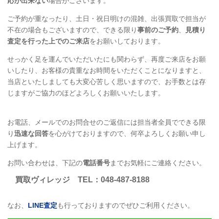
応が出来ない
場合がございます。
ご予約が重なったり、土日・祝日明けの混雑、出張買取で担当が
不在の場合もございますので、できる限り
事前のご予約
、
見積り
査定を行った上でのご来店
をお願いしております。
せっかく足を運んでいただいたにも関わらず、再度ご来店をお願
いしたり、お客様の貴重なお時間をいただくことになりますと、
当店といたしましても大変心苦しく思いますので、お手数とは存
じますがご協力のほどよろしくお願いいたします。
お電話、メールでのお問合せのご返信には担当者全員でできる限
り
迅速な回答
を心がけておりますので、何卒よろしくお願い申し
上げます。
お問い合わせは、下記の
電話番号
までお気軽にご連絡ください。
買取ヴィレッジ
TEL
：048-487-8188
なお、
LINE
査定
も行っておりますのでぜひご利用ください。