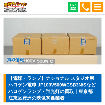
048-487
LINE
査定
買取情報
【電球・ランプ】ナショナル スタジオ用
ハロゲン電球 JP100V500WCSB3N/Sなど
ハロゲンランプ・蛍光灯の買取｜東京都
江東区豊洲の映像関係業者