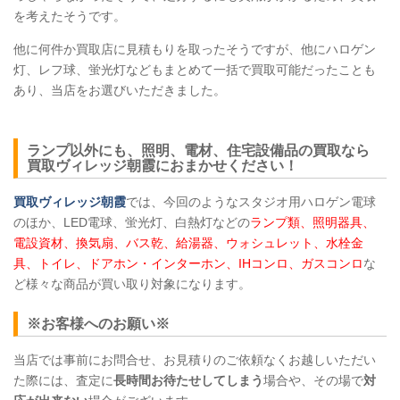
を考えたそうです。
他に何件か買取店に見積もりを取ったそうですが、他にハロゲン
灯、レフ球、蛍光灯などもまとめて一括で買取可能だったことも
あり、当店をお選びいただきました。
ランプ以外にも、照明、電材、住宅設備品の買取なら
買取ヴィレッジ朝霞におまかせください！
買取ヴィレッジ朝霞
では、今回のようなスタジオ用ハロゲン電球
のほか、LED電球、蛍光灯、白熱灯などの
ランプ類、照明器具、
電設資材、換気扇、バス乾、給湯器、ウォシュレット、水栓金
具、トイレ、ドアホン・インターホン、IHコンロ、ガスコンロ
な
ど様々な商品が買い取り対象になります。
※お客様へのお願い※
当店では事前にお問合せ、お見積りのご依頼なくお越しいただい
た際には、査定に
長時間お待たせしてしまう
場合や、その場で
対