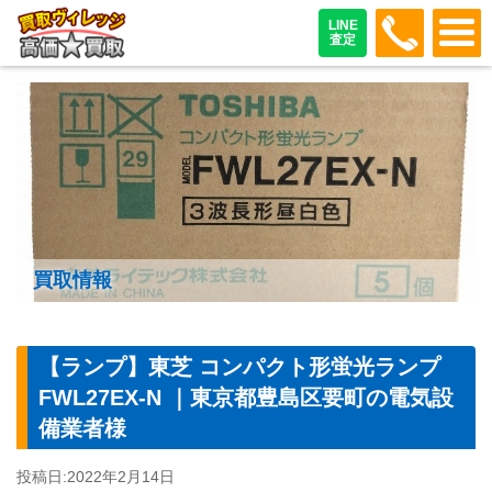
048-487
LINE
査定
買取情報
【ランプ】東芝 コンパクト形蛍光ランプ
FWL27EX-N ｜東京都豊島区要町の電気設
備業者様
投稿日:
2022年2月14日