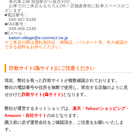
東武東上線 朝霞駅から徒歩10分。
お車でのご来店ももちろんOK！店舗倉庫前に駐車スペースがご
ざいます。
■電話番号：
048-487-8188
■FAX番号：
048-466-2240
■Eメール：
kaitori-village@e-connect.ne.jp
※ご来店の際は運転免許証、保険証、パスポート等、本人確認の
できる資料をお持ちください。
詐欺サイト(偽サイト)にご注意ください
現在、弊社を装った詐欺サイトが複数確認されております。
弊社の電話番号や住所を無断で使用し、実在する店舗のように見
せかけた
詐欺サイト(偽サイト)
となります。
弊社が運営するネットショップは、
楽天・Yahoo!ショッピング・
Amazon・自社サイト
のみとなります。
購入前に必ず運営会社をご確認頂き、ご注意をお願いいたしま
す。