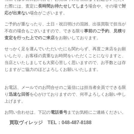
た際には、査定に
長時間お待たせしてしまう
場合や、その場で
対
応が出来ない
場合がございます。
ご予約が重なったり、土日・祝日明けの混雑、出張買取で担当が
不在の場合もございますので、できる限り
事前のご予約
、
見積り
査定を行った上でのご来店
をお願いしております。
せっかく足を運んでいただいたにも関わらず、再度ご来店をお願
いしたり、お客様の貴重なお時間をいただくことになりますと、
当店といたしましても大変心苦しく思いますので、お手数とは存
じますがご協力のほどよろしくお願いいたします。
お電話、メールでのお問合せのご返信には担当者全員でできる限
り
迅速な回答
を心がけておりますので、何卒よろしくお願い申し
上げます。
お問い合わせは、下記の
電話番号
までお気軽にご連絡ください。
買取ヴィレッジ
TEL
：048-487-8188