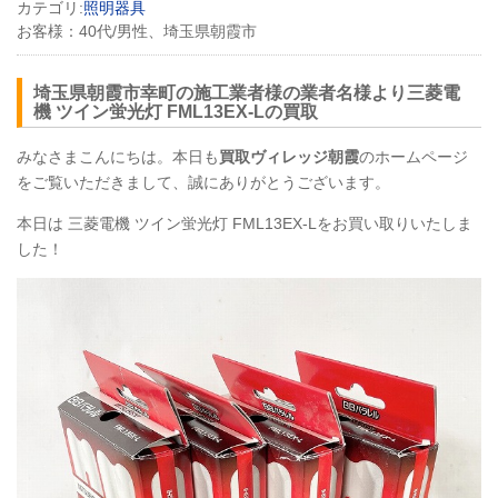
カテゴリ:
照明器具
お客様：
40代/男性、埼玉県朝霞市
埼玉県朝霞市幸町の施工業者様の業者名様より三菱電
機 ツイン蛍光灯
FML13EX
-Lの買取
みなさまこんにちは。本日も
買取ヴィレッジ朝霞
のホームページ
をご覧いただきまして、誠にありがとうございます。
本日は 三菱電機 ツイン蛍光灯
FML13EX
-Lをお買い取りいたしま
した！