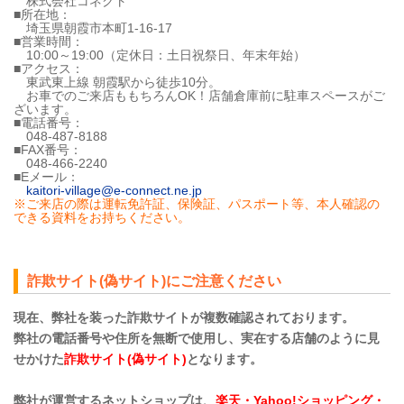
株式会社コネクト
■所在地：
埼玉県朝霞市本町1-16-17
■営業時間：
10:00～19:00（定休日：土日祝祭日、年末年始）
■アクセス：
東武東上線 朝霞駅から徒歩10分。
お車でのご来店ももちろんOK！店舗倉庫前に駐車スペースがご
ざいます。
■電話番号：
048-487-8188
■FAX番号：
048-466-2240
■Eメール：
kaitori-village@e-connect.ne.jp
※ご来店の際は運転免許証、保険証、パスポート等、本人確認の
できる資料をお持ちください。
詐欺サイト(偽サイト)にご注意ください
現在、弊社を装った詐欺サイトが複数確認されております。
弊社の電話番号や住所を無断で使用し、実在する店舗のように見
せかけた
詐欺サイト(偽サイト)
となります。
弊社が運営するネットショップは、
楽天・Yahoo!ショッピング・