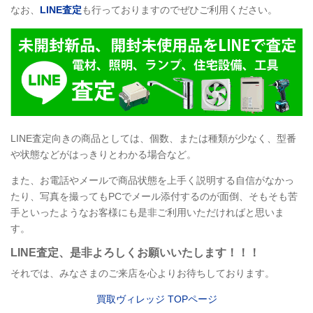
なお、
LINE
査定
も行っておりますのでぜひご利用ください。
LINE
査定向きの商品としては、個数、または種類が少なく、型番
や状態などがはっきりとわかる場合など。
また、お電話やメールで商品状態を上手く説明する自信がなかっ
たり、写真を撮ってもPCでメール添付するのが面倒、そもそも苦
手といったようなお客様にも是非ご利用いただければと思いま
す。
LINE
査定
、是非よろしくお願いいたします！！！
それでは、みなさまのご来店を心よりお待ちしております。
買取ヴィレッジ
TOP
ページ