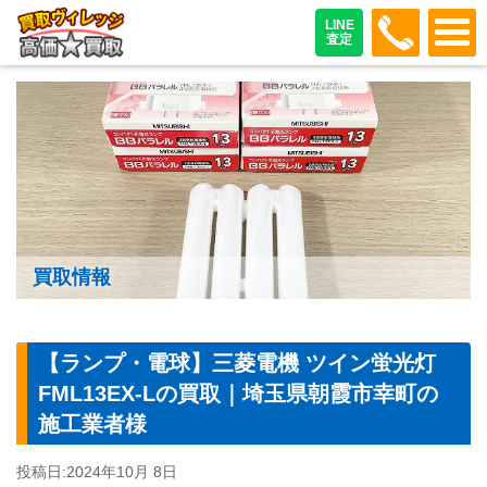
048-487
LINE
査定
買取情報
【ランプ・電球】三菱電機 ツイン蛍光灯
FML13EX-Lの買取｜埼玉県朝霞市幸町の
施工業者様
投稿日:
2024年10月 8日