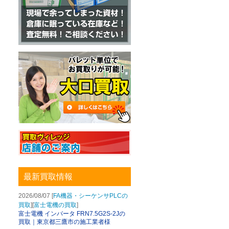
最新買取情報
2026/08/07 [
FA機器・シーケンサPLCの
買取
][
富士電機の買取
]
富士電機 インバータ FRN7.5G2S-2Jの
買取｜東京都三鷹市の施工業者様