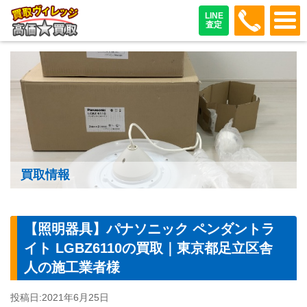
048-487
LINE
査定
買取情報
【照明器具】パナソニック ペンダントラ
イト LGBZ6110の買取｜東京都足立区舎
人の施工業者様
投稿日:
2021年6月25日