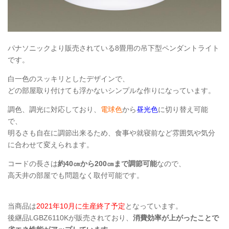
パナソニックより販売されている8畳用の吊下型ペンダントライト
です。
白一色のスッキリとしたデザインで、
どの部屋取り付けても浮かないシンプルな作りになっています。
調色、調光に対応しており、
電球色
から
昼光色
に切り替え可能
で、
明るさも自在に調節出来るため、食事や就寝前など雰囲気や気分
に合わせて変えられます。
コードの長さは
約40㎝から200㎝まで調節可能
なので、
高天井の部屋でも問題なく取付可能です。
当商品は
2021年10月に生産終了予定
となっています。
後継品LGBZ6110Kが販売されており、
消費効率が上がったことで