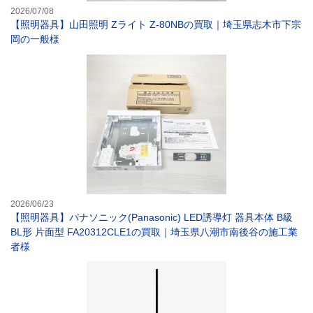
2026/07/08
【照明器具】山田照明 Zライト Z-80NBの買取｜埼玉県志木市下宗
岡の一般様
【照明器具】パナソ
2026/06/23
【照明器具】パナソニック(Panasonic) LED誘導灯 器具本体 B級
BL形 片面型 FA20312CLE1の買取｜埼玉県八潮市南後谷の施工業
者様
【照明器具】ルイス