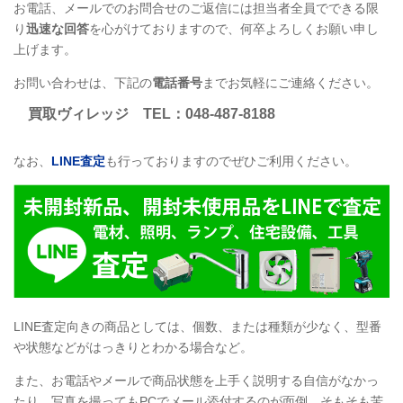
お電話、メールでのお問合せのご返信には担当者全員でできる限
り
迅速な回答
を心がけておりますので、何卒よろしくお願い申し
上げます。
お問い合わせは、下記の
電話番号
までお気軽にご連絡ください。
買取ヴィレッジ
TEL
：048-487-8188
なお、
LINE
査定
も行っておりますのでぜひご利用ください。
LINE
査定向きの商品としては、個数、または種類が少なく、型番
や状態などがはっきりとわかる場合など。
また、お電話やメールで商品状態を上手く説明する自信がなかっ
たり、写真を撮ってもPCでメール添付するのが面倒、そもそも苦