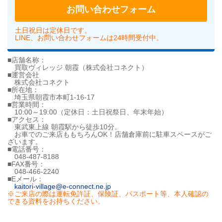
お問い合わせフォーム
土日祝日は定休日です。
LINE、お問い合わせフォームは24時間受付中。
■店舗名称：
買取ヴィレッジ 朝霞（株式会社コネクト）
■運営会社
株式会社コネクト
■所在地：
埼玉県朝霞市本町1-16-17
■営業時間：
10:00～19:00（定休日：土日祝祭日、年末年始）
■アクセス：
東武東上線 朝霞駅から徒歩10分。
お車でのご来店ももちろんOK！店舗倉庫前に駐車スペースがご
ざいます。
■電話番号：
048-487-8188
■FAX番号：
048-466-2240
■Eメール：
kaitori-village@e-connect.ne.jp
※ご来店の際は運転免許証、保険証、パスポート等、本人確認の
できる資料をお持ちください。