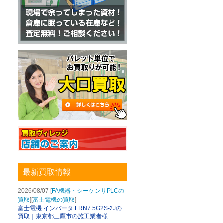
最新買取情報
2026/08/07 [
FA機器・シーケンサPLCの
買取
][
富士電機の買取
]
富士電機 インバータ FRN7.5G2S-2Jの
買取｜東京都三鷹市の施工業者様