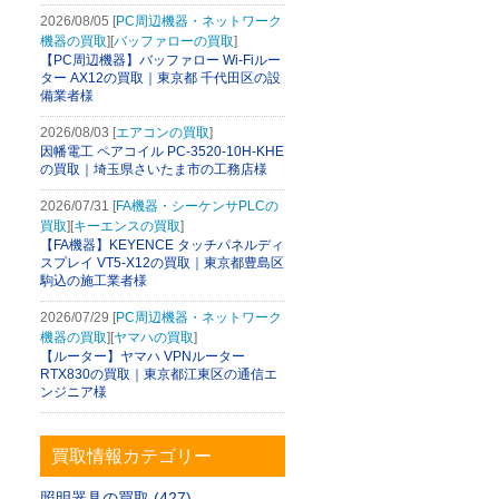
2026/08/05 [
PC周辺機器・ネットワーク
機器の買取
][
バッファローの買取
]
【PC周辺機器】バッファロー Wi-Fiルー
ター AX12の買取｜東京都 千代田区の設
備業者様
2026/08/03 [
エアコンの買取
]
因幡電工 ペアコイル PC-3520-10H-KHE
の買取｜埼玉県さいたま市の工務店様
2026/07/31 [
FA機器・シーケンサPLCの
買取
][
キーエンスの買取
]
【FA機器】KEYENCE タッチパネルディ
スプレイ VT5-X12の買取｜東京都豊島区
駒込の施工業者様
2026/07/29 [
PC周辺機器・ネットワーク
機器の買取
][
ヤマハの買取
]
【ルーター】ヤマハ VPNルーター
RTX830の買取｜東京都江東区の通信エ
ンジニア様
買取情報カテゴリー
照明器具の買取 (427)