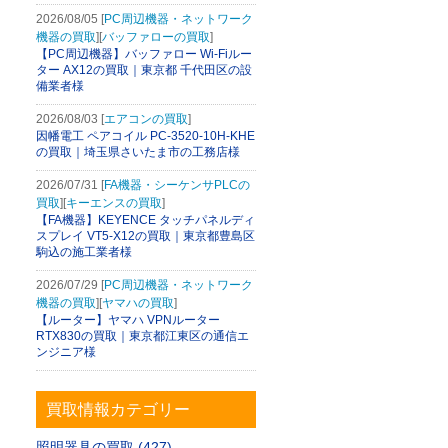
2026/08/05 [
PC周辺機器・ネットワーク
機器の買取
][
バッファローの買取
]
【PC周辺機器】バッファロー Wi-Fiルー
ター AX12の買取｜東京都 千代田区の設
備業者様
2026/08/03 [
エアコンの買取
]
因幡電工 ペアコイル PC-3520-10H-KHE
の買取｜埼玉県さいたま市の工務店様
2026/07/31 [
FA機器・シーケンサPLCの
買取
][
キーエンスの買取
]
【FA機器】KEYENCE タッチパネルディ
スプレイ VT5-X12の買取｜東京都豊島区
駒込の施工業者様
2026/07/29 [
PC周辺機器・ネットワーク
機器の買取
][
ヤマハの買取
]
【ルーター】ヤマハ VPNルーター
RTX830の買取｜東京都江東区の通信エ
ンジニア様
買取情報カテゴリー
照明器具の買取 (427)