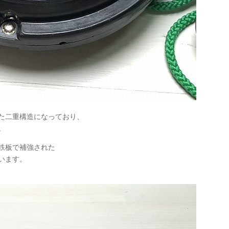
た二重構造になっており、
。
鉄板で補強された
います。