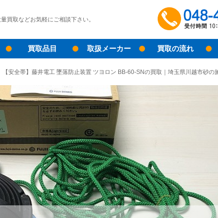
大量買取などお気軽にご相談下さい。
買取品目
取扱メーカー
買取の流れ
【安全帯】藤井電工 墜落防止装置 ツヨロン BB-60-SNの買取｜埼玉県川越市砂