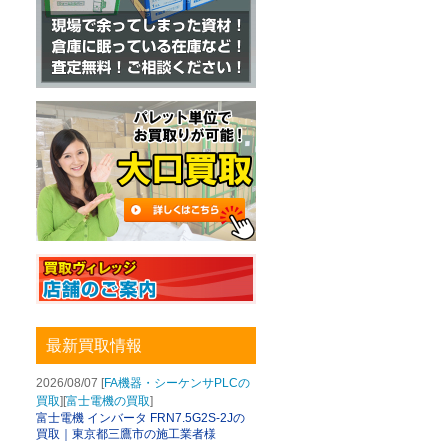
最新買取情報
2026/08/07 [
FA機器・シーケンサPLCの
買取
][
富士電機の買取
]
富士電機 インバータ FRN7.5G2S-2Jの
買取｜東京都三鷹市の施工業者様