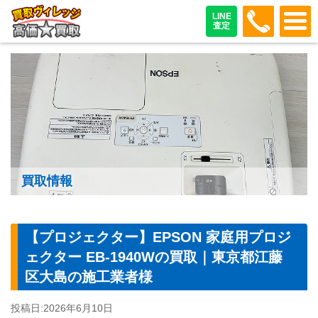
048-487
LINE
査定
買取情報
【プロジェクター】EPSON 家庭用プロジ
ェクター EB-1940Wの買取｜東京都江藤
区大島の施工業者様
投稿日:
2026年6月10日