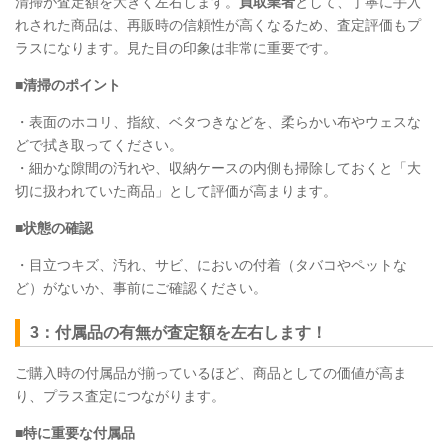
清掃が査定額を大きく左右します。
買取業者
として、丁寧に手入
れされた商品は、再販時の信頼性が高くなるため、査定評価もプ
ラスになります。見た目の印象は非常に重要です。
■清掃のポイント
・表面のホコリ、指紋、ベタつきなどを、柔らかい布やウェスな
どで拭き取ってください。
・細かな隙間の汚れや、収納ケースの内側も掃除しておくと「大
切に扱われていた商品」として評価が高まります。
■状態の確認
・目立つキズ、汚れ、サビ、においの付着（タバコやペットな
ど）がないか、事前にご確認ください。
3：付属品の有無が査定額を左右します！
ご購入時の付属品が揃っているほど、商品としての価値が高ま
り、プラス査定につながります。
■特に重要な付属品