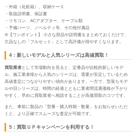
・外箱（化粧箱）、収納ケース
・取扱説明書、保証書
・リモコン、ACアダプター、ケーブル類
・予備パーツ、ノベルティ等、その他付属品
※【ワンポイント】 小さな部品や説明書をまとめておくだけで、
欠品なしの「フルセット」として高評価が得やすくなります。
4：新しいモデルと人気シリーズは高値買取！
買取業者
として市場動向を見ると、定番品や比較的新しいモデ
ル、施工業者様から人気のシリーズは、需要が安定しているため
高値査定につながりやすい傾向があります。一方で、型落ちモデ
ルや旧シリーズは、時間の経過とともに業者間流通価格が下がり
やすく、早めに買取業者へ相談することが高価買取のコツです。
また、事前に製品の「型番・購入時期・数量」をお知らせいただ
くと、より正確でスムーズな査定が可能です。
5：買取ＵＰキャンペーンを利用する！