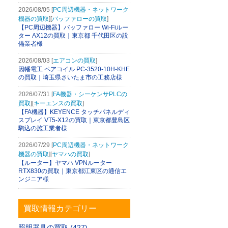
2026/08/05 [
PC周辺機器・ネットワーク
機器の買取
][
バッファローの買取
]
【PC周辺機器】バッファロー Wi-Fiルー
ター AX12の買取｜東京都 千代田区の設
備業者様
2026/08/03 [
エアコンの買取
]
因幡電工 ペアコイル PC-3520-10H-KHE
の買取｜埼玉県さいたま市の工務店様
2026/07/31 [
FA機器・シーケンサPLCの
買取
][
キーエンスの買取
]
【FA機器】KEYENCE タッチパネルディ
スプレイ VT5-X12の買取｜東京都豊島区
駒込の施工業者様
2026/07/29 [
PC周辺機器・ネットワーク
機器の買取
][
ヤマハの買取
]
【ルーター】ヤマハ VPNルーター
RTX830の買取｜東京都江東区の通信エ
ンジニア様
買取情報カテゴリー
照明器具の買取 (427)