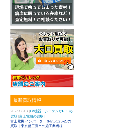
最新買取情報
2026/08/07 [
FA機器・シーケンサPLCの
買取
][
富士電機の買取
]
富士電機 インバータ FRN7.5G2S-2Jの
買取｜東京都三鷹市の施工業者様