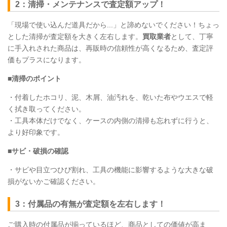
2：清掃・メンテナンスで査定額アップ！
「現場で使い込んだ道具だから...」と諦めないでください！ちょっ
とした清掃が査定額を大きく左右します。
買取業者
として、丁寧
に手入れされた商品は、再販時の信頼性が高くなるため、査定評
価もプラスになります。
■清掃のポイント
・付着したホコリ、泥、木屑、油汚れを、乾いた布やウエスで軽
く拭き取ってください。
・工具本体だけでなく、ケースの内側の清掃も忘れずに行うと、
より好印象です。
■サビ・破損の確認
・サビや目立つひび割れ、工具の機能に影響するような大きな破
損がないかご確認ください。
3：付属品の有無が査定額を左右します！
ご購入時の付属品が揃っているほど、商品としての価値が高ま