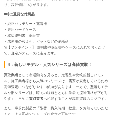
り、高評価につながります。
■特に重要な付属品
・純正バッテリー・充電器
・専用ハードケース
・取扱説明書、保証書
・未使用の替え刃、ビットなどの消耗品
※【ワンポイント】 説明書や保証書をケースに入れておくだけ
で、査定がスムーズに進みます。
4：新しいモデル・人気シリーズは高値買取！
買取業者
として市場動向を見ると、定番品や比較的新しいモデ
ル、施工業者様から人気のシリーズは、需要が安定しているため
高値査定につながりやすい傾向があります。一方で、型落ちモデ
ルや旧シリーズは、時間の経過とともに業者間流通価格が下がり
やすく、早めに
買取業者
へ相談することが高価買取のコツです。
また、事前に製品の「型番・購入時期・数量」をお知らせいただ
くと、より正確でスムーズな査定が可能です。