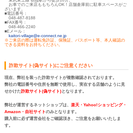
お車でのご来店ももちろんOK！店舗倉庫前に駐車スペースがご
ざいます。
■電話番号：
048-487-8188
■FAX番号：
048-466-2240
■Eメール：
kaitori-village@e-connect.ne.jp
※ご来店の際は運転免許証、保険証、パスポート等、本人確認の
できる資料をお持ちください。
詐欺サイト(偽サイト)にご注意ください
現在、弊社を装った詐欺サイトが複数確認されております。
弊社の電話番号や住所を無断で使用し、実在する店舗のように見
せかけた
詐欺サイト(偽サイト)
となります。
弊社が運営するネットショップは、
楽天・Yahoo!ショッピング・
Amazon・自社サイト
のみとなります。
購入前に必ず運営会社をご確認頂き、ご注意をお願いいたしま
す。