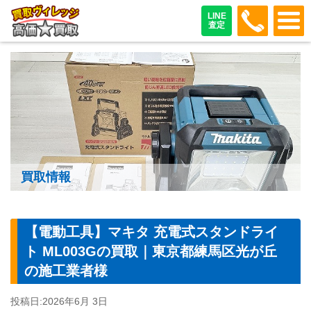
048-487
LINE
査定
買取情報
【電動工具】マキタ 充電式スタンドライ
ト ML003Gの買取｜東京都練馬区光が丘
の施工業者様
投稿日:
2026年6月 3日