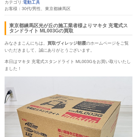
カテゴリ:
電動工具
お客様：
30代/男性、東京都練馬区
東京都練馬区光が丘
の
施工業者様
よりマキタ 充電式ス
タンドライト
ML003G
の買取
みなさまこんにちは。
買取ヴィレッジ朝霞
のホームページをご覧
いただきまして、誠にありがとうございます。
本日はマキタ 充電式スタンドライト
ML003G
をお買い取りいたし
ました！