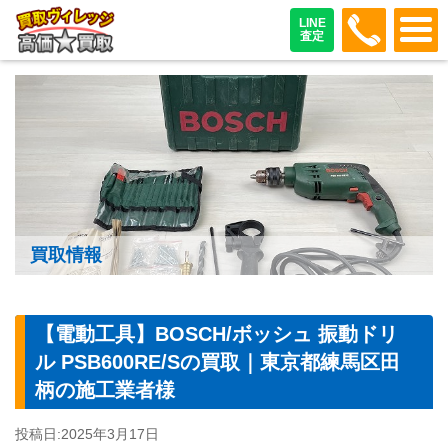
048-487
LINE
査定
買取情報
【電動工具】BOSCH/ボッシュ 振動ドリ
ル PSB600RE/Sの買取｜東京都練馬区田
柄の施工業者様
投稿日:
2025年3月17日