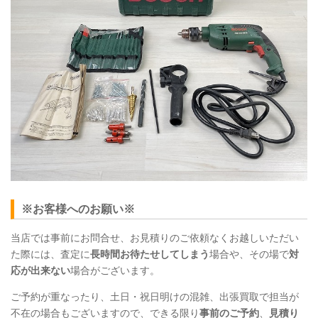
※お客様へのお願い※
当店では事前にお問合せ、お見積りのご依頼なくお越しいただい
た際には、査定に
長時間お待たせしてしまう
場合や、その場で
対
応が出来ない
場合がございます。
ご予約が重なったり、土日・祝日明けの混雑、出張買取で担当が
不在の場合もございますので、できる限り
事前のご予約
、
見積り