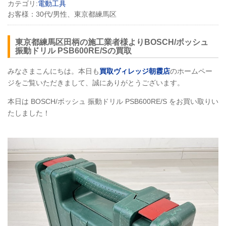
カテゴリ:
電動工具
お客様：
30代/男性、東京都練馬区
東京都練馬区田柄の施工業者様よりBOSCH/ボッシュ
振動ドリル
PSB600RE
/Sの買取
みなさまこんにちは。本日も
買取ヴィレッジ朝霞店
のホームペー
ジをご覧いただきまして、誠にありがとうございます。
本日は
BOSCH
/ボッシュ 振動ドリル
PSB600RE
/S をお買い取りい
たしました！