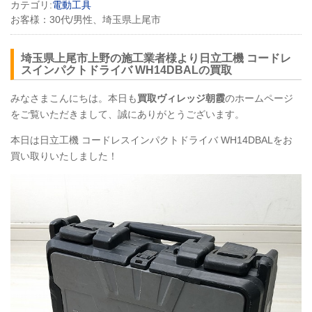
カテゴリ:
電動工具
お客様：
30代/男性、埼玉県上尾市
埼玉県上尾市上野の施工業者様より日立工機 コードレ
スインパクトドライバ
WH14DBAL
の買取
みなさまこんにちは。本日も
買取ヴィレッジ朝霞
のホームページ
をご覧いただきまして、誠にありがとうございます。
本日は日立工機 コードレスインパクトドライバ
WH14DBAL
をお
買い取りいたしました！