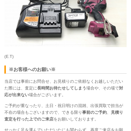
(E.T)
※お客様へのお願い※
当店では事前にお問合せ、お見積りのご依頼なくお越しいただい
た際には、査定に
長時間お待たせしてしまう
場合や、その場で
対
応が出来ない
場合がございます。
ご予約が重なったり、土日・祝日明けの混雑、出張買取で担当が
不在の場合もございますので、できる限り
事前のご予約
、
見積り
査定を行った上でのご来店
をお願いしております。
せっかく足を運んでいただいたにも関わらず、再度ご来店をお願