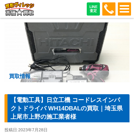
048-487
LINE
査定
買取情報
【電動工具】日立工機 コードレスインパ
クトドライバ WH14DBALの買取｜埼玉県
上尾市上野の施工業者様
投稿日:
2023年7月28日