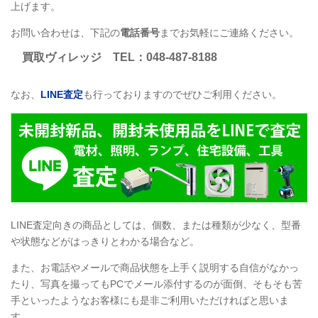
上げます。
お問い合わせは、下記の
電話番号
までお気軽にご連絡ください。
買取ヴィレッジ
TEL
：048-487-8188
なお、
LINE
査定
も行っておりますのでぜひご利用ください。
LINE
査定向きの商品としては、個数、または種類が少なく、型番
や状態などがはっきりとわかる場合など。
また、お電話やメールで商品状態を上手く説明する自信がなかっ
たり、写真を撮ってもPCでメール添付するのが面倒、そもそも苦
手といったようなお客様にも是非ご利用いただければと思いま
す。