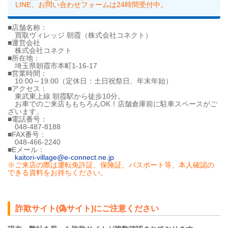
LINE、お問い合わせフォームは24時間受付中。
■店舗名称：
買取ヴィレッジ 朝霞（株式会社コネクト）
■運営会社
株式会社コネクト
■所在地：
埼玉県朝霞市本町1-16-17
■営業時間：
10:00～19:00（定休日：土日祝祭日、年末年始）
■アクセス：
東武東上線 朝霞駅から徒歩10分。
お車でのご来店ももちろんOK！店舗倉庫前に駐車スペースがご
ざいます。
■電話番号：
048-487-8188
■FAX番号：
048-466-2240
■Eメール：
kaitori-village@e-connect.ne.jp
※ご来店の際は運転免許証、保険証、パスポート等、本人確認の
できる資料をお持ちください。
詐欺サイト(偽サイト)にご注意ください