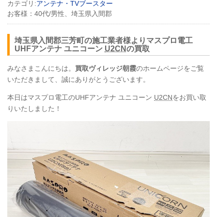
カテゴリ:
アンテナ・TVブースター
お客様：
40代/男性、埼玉県入間郡
埼玉県入間郡三芳町の施工業者様よりマスプロ電工
UHF
アンテナ ユニコーン
U2CN
の買取
みなさまこんにちは。
買取ヴィレッジ朝霞
のホームページをご覧
いただきまして、誠にありがとうございます。
本日はマスプロ電工のUHFアンテナ ユニコーン
U2CN
をお買い取
りいたしました！