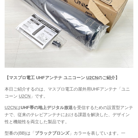
【マスプロ電工
UHF
アンテナ ユニコーン
U2CN
のご紹介】
本日ご紹介するのは、マスプロ電工の屋外用UHFアンテナ「ユニ
コーン
U2CN
」です。
U2CN
は
UHF
帯の地上デジタル放送
を受信するための設置型アンテ
ナで、従来のテレビアンテナにおける課題を解決した、デザイン
性と機能性を両立した製品です。
型番の(BB)は「
ブラックブロンズ
」カラーを表しています。一