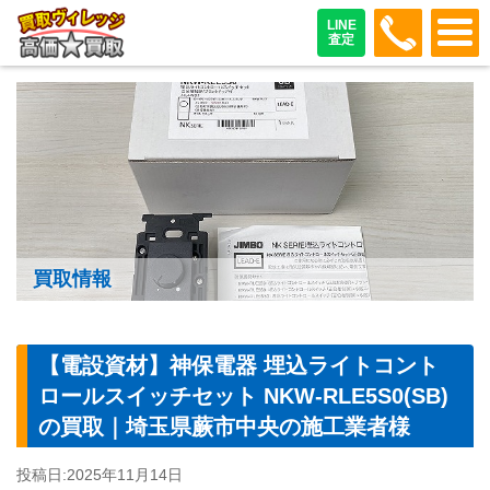
048-487
LINE
査定
買取情報
【電設資材】神保電器 埋込ライトコント
ロールスイッチセット NKW-RLE5S0(SB)
の買取｜埼玉県蕨市中央の施工業者様
投稿日:
2025年11月14日