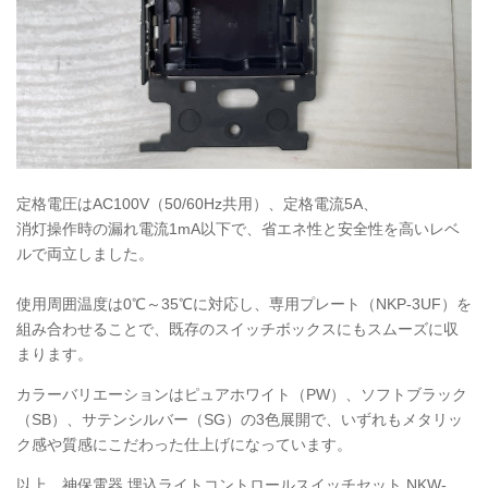
定格電圧はAC100V（50/60Hz共用）、定格電流5A、
消灯操作時の漏れ電流1mA以下で、省エネ性と安全性を高いレベ
ルで両立しました。
使用周囲温度は0℃～35℃に対応し、専用プレート（NKP-3UF）を
組み合わせることで、既存のスイッチボックスにもスムーズに収
まります。
カラーバリエーションはピュアホワイト（PW）、ソフトブラック
（SB）、サテンシルバー（SG）の3色展開で、いずれもメタリッ
ク感や質感にこだわった仕上げになっています。
以上、神保電器 埋込ライトコントロールスイッチセット
NKW
-