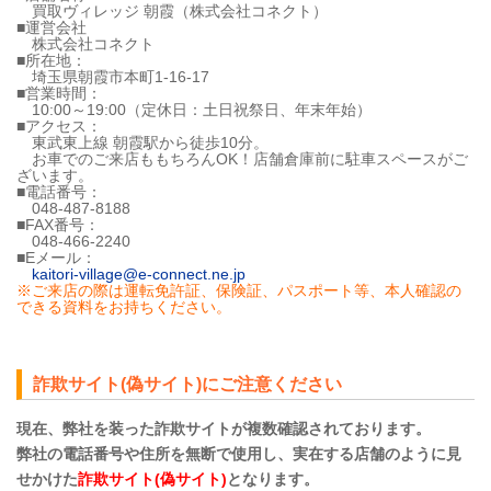
買取ヴィレッジ 朝霞（株式会社コネクト）
■運営会社
株式会社コネクト
■所在地：
埼玉県朝霞市本町1-16-17
■営業時間：
10:00～19:00（定休日：土日祝祭日、年末年始）
■アクセス：
東武東上線 朝霞駅から徒歩10分。
お車でのご来店ももちろんOK！店舗倉庫前に駐車スペースがご
ざいます。
■電話番号：
048-487-8188
■FAX番号：
048-466-2240
■Eメール：
kaitori-village@e-connect.ne.jp
※ご来店の際は運転免許証、保険証、パスポート等、本人確認の
できる資料をお持ちください。
詐欺サイト(偽サイト)にご注意ください
現在、弊社を装った詐欺サイトが複数確認されております。
弊社の電話番号や住所を無断で使用し、実在する店舗のように見
せかけた
詐欺サイト(偽サイト)
となります。