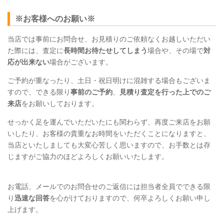
※お客様へのお願い※
当店では事前にお問合せ、お見積りのご依頼なくお越しいただい
た際には、査定に
長時間お待たせしてしまう
場合や、その場で
対
応が出来ない
場合がございます。
ご予約が重なったり、土日・祝日明けに混雑する場合もございま
すので、できる限り
事前のご予約
、
見積り査定を行った上でのご
来店
をお願いしております。
せっかく足を運んでいただいたにも関わらず、再度ご来店をお願
いしたり、お客様の貴重なお時間をいただくことになりますと、
当店といたしましても大変心苦しく思いますので、お手数とは存
じますがご協力のほどよろしくお願いいたします。
お電話、メールでのお問合せのご返信には担当者全員でできる限
り
迅速な回答
を心がけておりますので、何卒よろしくお願い申し
上げます。