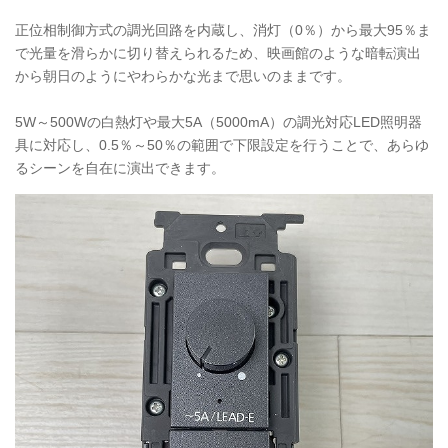
正位相制御方式の調光回路を内蔵し、消灯（0％）から最大95％ま
で光量を滑らかに切り替えられるため、映画館のような暗転演出
から朝日のようにやわらかな光まで思いのままです。
5W～500Wの白熱灯や最大5A（5000mA）の調光対応LED照明器
具に対応し、0.5％～50％の範囲で下限設定を行うことで、あらゆ
るシーンを自在に演出できます。