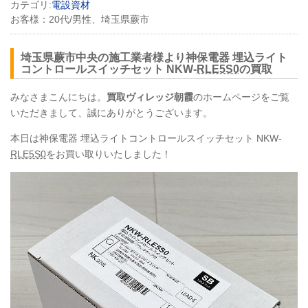
カテゴリ:
電設資材
お客様：
20代/男性、埼玉県蕨市
埼玉県蕨市中央の施工業者様より神保電器 埋込ライト
コントロールスイッチセット
NKW
-
RLE5S0
の買取
みなさまこんにちは。
買取ヴィレッジ朝霞
のホームページをご覧
いただきまして、誠にありがとうございます。
本日は神保電器 埋込ライトコントロールスイッチセット
NKW
-
RLE5S0
をお買い取りいたしました！