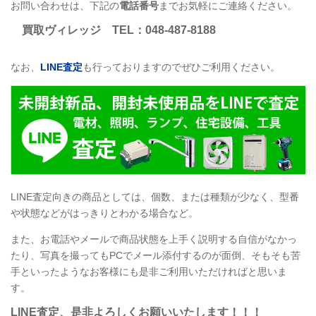
お問い合わせは、下記の
電話番号
までお気軽にご連絡ください。
買取ヴィレッジ
TEL
：048-487-8188
なお、
LINE
査定
も行っておりますのでぜひご利用ください。
LINE
査定向きの商品としては、個数、または種類が少なく、型番
や状態などがはっきりとわかる場合など。
また、お電話やメールで商品状態を上手く説明する自信がなかっ
たり、写真を撮ってもPCでメール添付するのが面倒、そもそも苦
手といったようなお客様にも是非ご利用いただければと思いま
す。
LINE
査定
、是非よろしくお願いいたします！！！