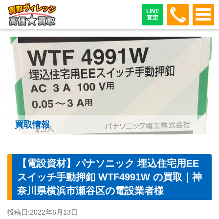
048-487
LINE
査定
買取情報
【電設資材】パナソニック 埋込住宅用EE
スイッチ手動押釦 WTF4991W の買取｜神
奈川県横浜市瀬谷区の電設業者様
投稿日:
2022年6月13日