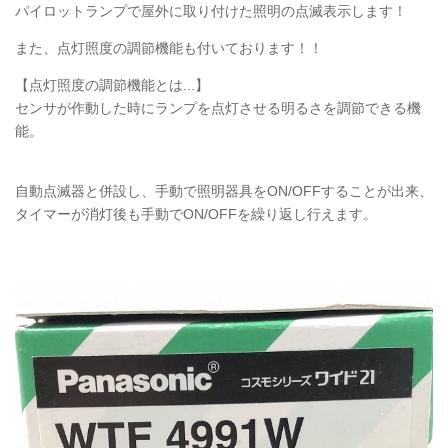
パイロットランプで屋外に取り付けた照明の点滅表示します！
また、点灯照度の調節機能も付いております！！
【点灯照度の調節機能とは...】
センサが作動した時にランプを点灯させる明るさを調節できる機
能。
自動点滅器と併設し、手動で照明器具をON/OFFすることが出来、
タイマーが消灯後も手動でON/OFFを繰り返し行えます。