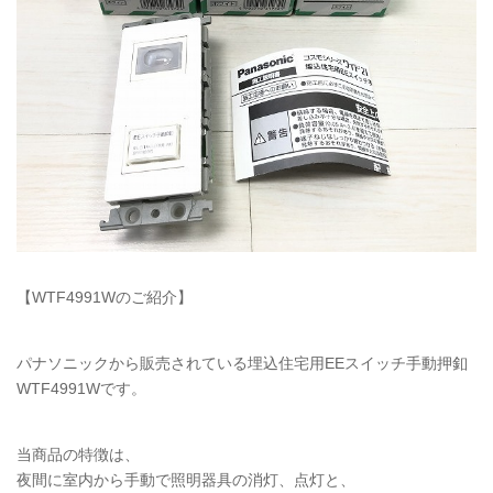
【WTF4991Wのご紹介】
パナソニックから販売されている埋込住宅用EEスイッチ手動押釦
WTF4991Wです。
当商品の特徴は、
夜間に室内から手動で照明器具の消灯、点灯と、